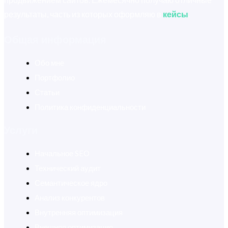
результаты, часть из которых оформляю в
кейсы
.
Общая информация
Обо мне
Портфолио
Статьи
Политика конфиденциальности
Услуги
Начальное SEO
Технический аудит
Семантическое ядро
Анализ конкурентов
Внутренняя оптимизация
Внешняя оптимизация