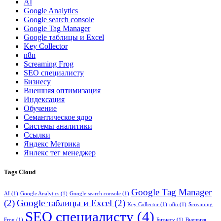
AI
Google Analytics
Google search console
Google Tag Manager
Google таблицы и Excel
Key Collector
n8n
Screaming Frog
SEO специалисту
Бизнесу
Внешняя оптимизация
Индексация
Обучение
Семантическое ядро
Системы аналитики
Ссылки
Яндекс Метрика
Янлекс тег менеджер
Tags Cloud
Google Tag Manager
AI
(1)
Google Analytics
(1)
Google search console
(1)
(2)
Google таблицы и Excel
(2)
Key Collector
(1)
n8n
(1)
Screaming
SEO специалисту
(4)
Frog
(1)
Бизнесу
(1)
Внешняя