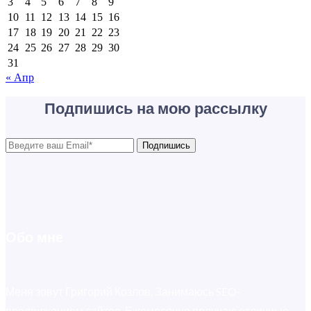
3
4
5
6
7
8
9
10
11
12
13
14
15
16
17
18
19
20
21
22
23
24
25
26
27
28
29
30
31
« Апр
Подпишись на мою рассылку
Подпишись
Обо мне
Меня зовут Григорий Козлов. Занимаюсь SEO-
продвижением сайтов. Ежемесячно получаю отличные