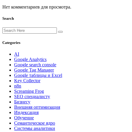
Нет комментариев для просмотра.
Search
Categories
AI
Google Analytics
Google search console
Google Tag Manager
Google таблицы и Excel
Key Collector
n8n
Screaming Frog
SEO специалисту
Бизнесу
Внешняя оптимизация
Индексация
Обучение
Семантическое ядро
Системы аналитики